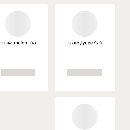
ליצ'י lycee, אורגני
מלון melon, אורגני