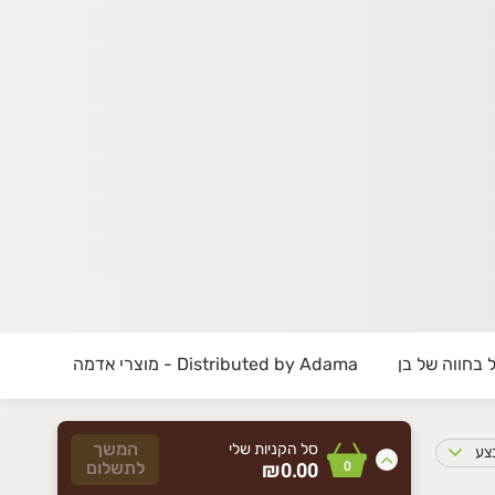
osh, a small pastoral town surrounded by be
edicated to growing organic, healthy and nu
Our goal and mission is to provi
ocation is not listed on our current delivery 
Distributed by Adama - מוצרי אדמה
המשך
סל הקניות שלי
בצע
0
₪0.00
לתשלום