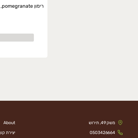
רימון pomegranate, אורגני
משק 49, תירוש
About
0503426664
יצירת קש