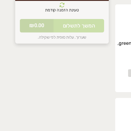
טעינת הזמנה קודמת
סל הקניות שלכם ריק
₪0.00
המשך לתשלום
התחילו להוסיף מוצרים
שערוך. עלות סופית לפי שקילה.
ענבים ירוקים green grapes,